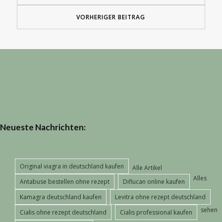
VORHERIGER BEITRAG
Neueste Nachrichten:
Original viagra in deutschland kaufen
Alle Artikel
Alles
Antabuse bestellen ohne rezept
Diflucan online kaufen
Kamagra deutschland kaufen
Levitra ohne rezept deutschland
sehen
Cialis ohne rezept deutschland
Cialis professional kaufen