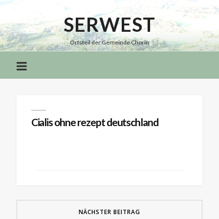
SERWEST
Serwest
Ortsteil der Gemeinde Chorin
Cialis ohne rezept deutschland
NÄCHSTER BEITRAG