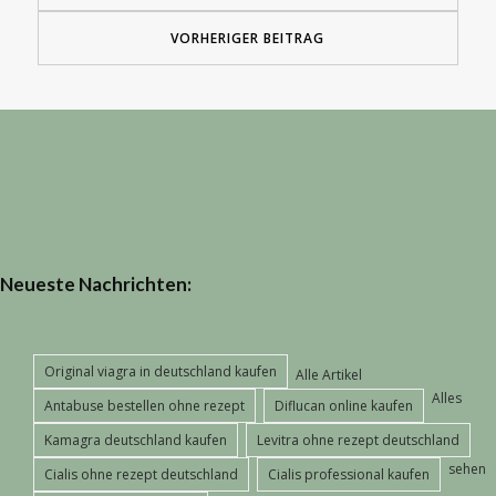
VORHERIGER BEITRAG
Neueste Nachrichten:
Original viagra in deutschland kaufen
Alle Artikel
Alles
Antabuse bestellen ohne rezept
Diflucan online kaufen
Kamagra deutschland kaufen
Levitra ohne rezept deutschland
sehen
Cialis ohne rezept deutschland
Cialis professional kaufen